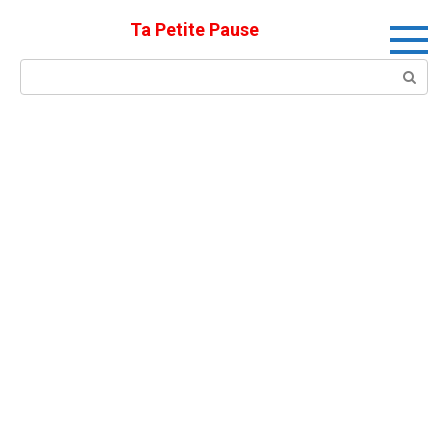
Skip
Ta Petite Pause
to
content
Search: