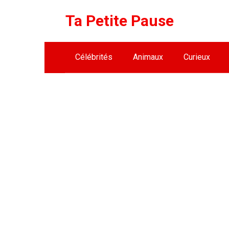
Skip
Ta Petite Pause
to
content
Célébrités
Animaux
Curieux