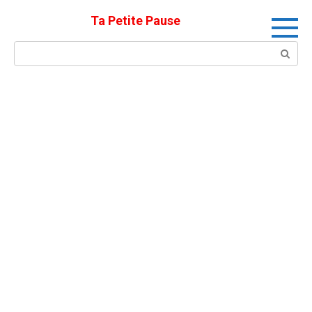
Skip
Ta Petite Pause
to
content
Search: