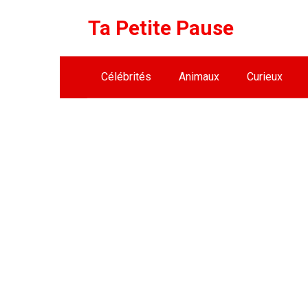
Skip
Ta Petite Pause
to
content
Célébrités
Animaux
Curieux