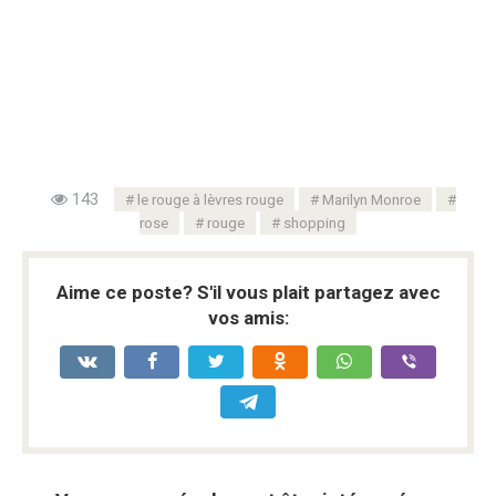
143
le rouge à lèvres rouge
Marilyn Monroe
rose
rouge
shopping
Aime ce poste? S'il vous plait partagez avec
vos amis: