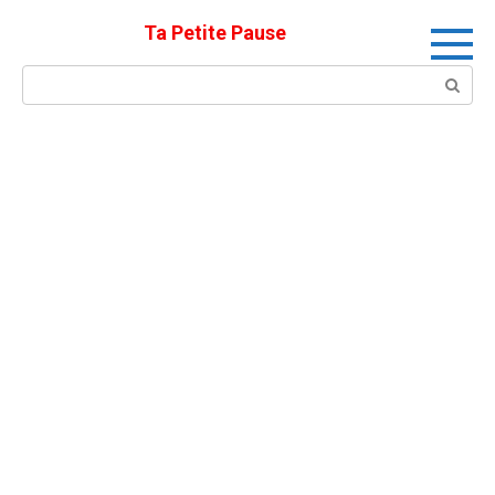
Skip
Ta Petite Pause
to
content
Search: