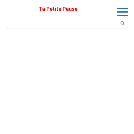
Skip
Ta Petite Pause
to
content
Search: