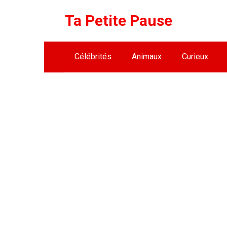
Skip
Ta Petite Pause
to
content
Célébrités
Animaux
Curieux