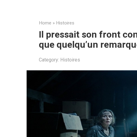
Home
»
Histoires
Il pressait son front con
que quelqu’un remarque
Category:
Histoires