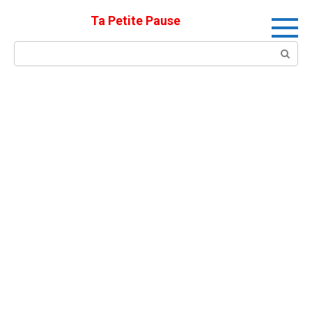
Skip
Ta Petite Pause
to
content
Search: