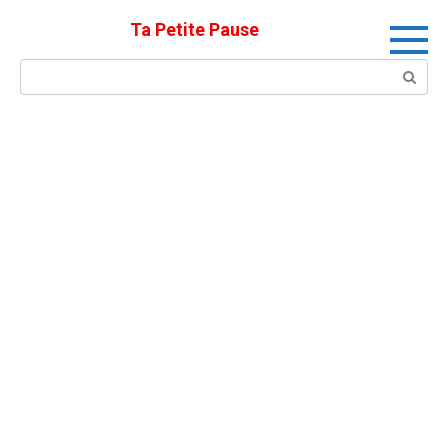
Skip
Ta Petite Pause
to
content
Search: