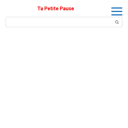
Skip
Ta Petite Pause
to
content
Search: