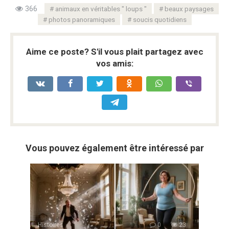
366
animaux en véritables " loups "
beaux paysages
photos panoramiques
soucis quotidiens
Aime ce poste? S'il vous plait partagez avec
vos amis:
Vous pouvez également être intéressé par
Histoires
0
23