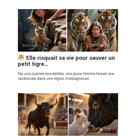
Animaux
0
763
Elle risquait sa vie pour sauver un
petit tigre…
Par une journée ensoleillée, une jeune femme faisait une
randonnée dans une région montagneuse
Animaux
0
129