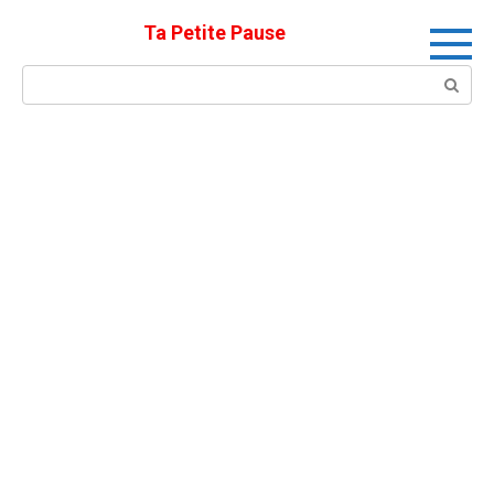
Skip
Ta Petite Pause
to
content
Search: