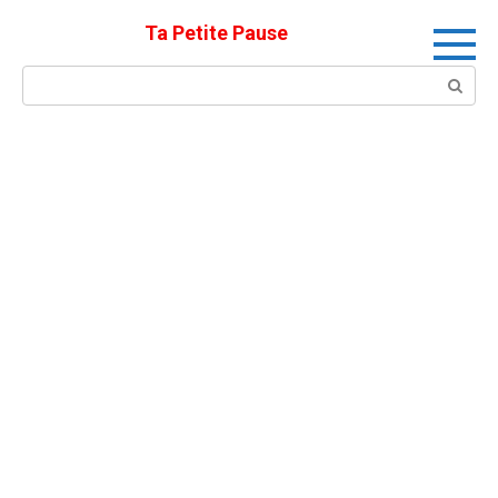
Skip
Ta Petite Pause
to
content
Search: