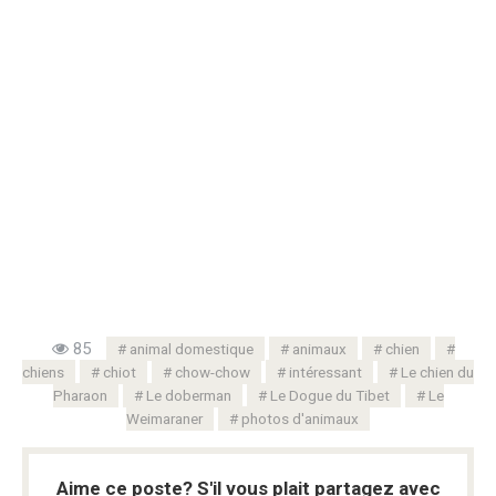
85
animal domestique
animaux
chien
chiens
chiot
chow-chow
intéressant
Le chien du
Pharaon
Le doberman
Le Dogue du Tibet
Le
Weimaraner
photos d'animaux
Aime ce poste? S'il vous plait partagez avec