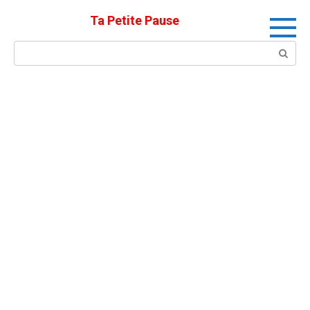
Skip
Ta Petite Pause
to
content
Search: