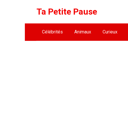
Skip
Ta Petite Pause
to
content
Célébrités
Animaux
Curieux