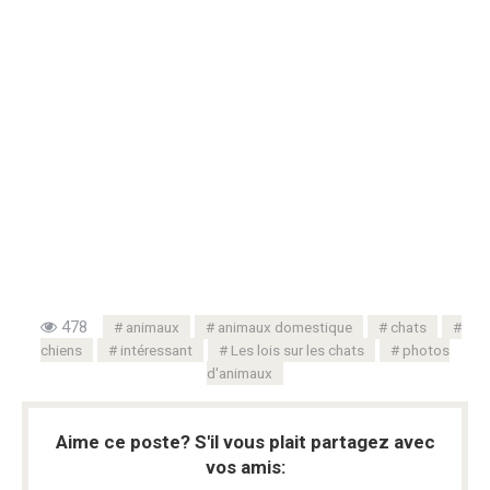
478
animaux
animaux domestique
chats
chiens
intéressant
Les lois sur les chats
photos
d'animaux
Aime ce poste? S'il vous plait partagez avec
vos amis: