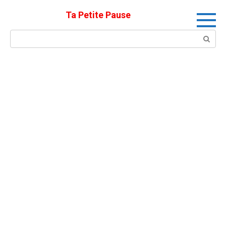
Skip
Ta Petite Pause
to
content
Search: