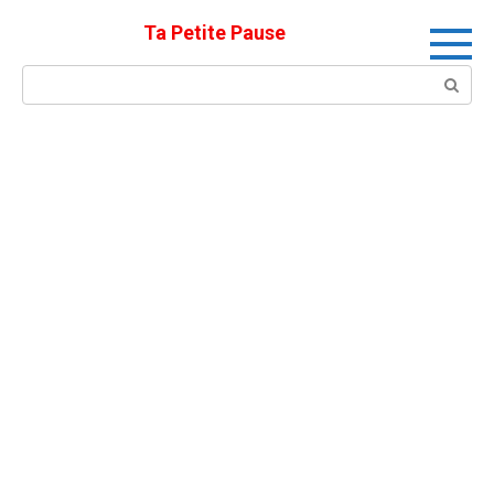
Skip
Ta Petite Pause
to
content
Search: