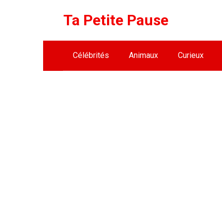
Skip
Ta Petite Pause
to
content
Célébrités
Animaux
Curieux