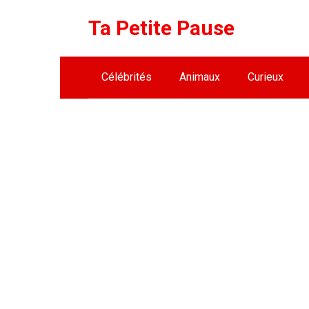
Skip
Ta Petite Pause
to
content
Célébrités
Animaux
Curieux