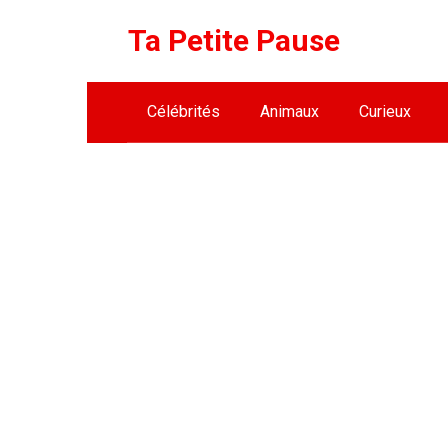
Skip
Ta Petite Pause
to
content
Célébrités
Animaux
Curieux