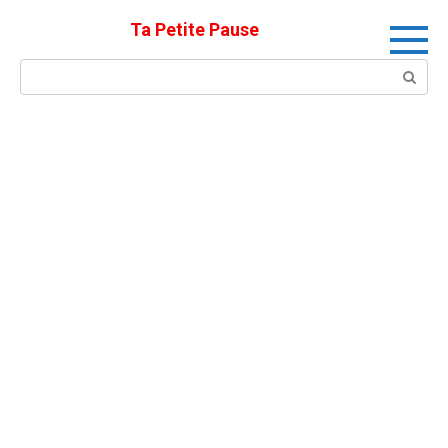
Skip
Ta Petite Pause
to
content
Search: