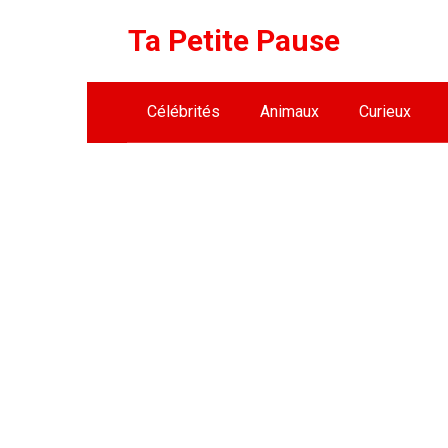
Skip
Ta Petite Pause
to
content
Célébrités
Animaux
Curieux