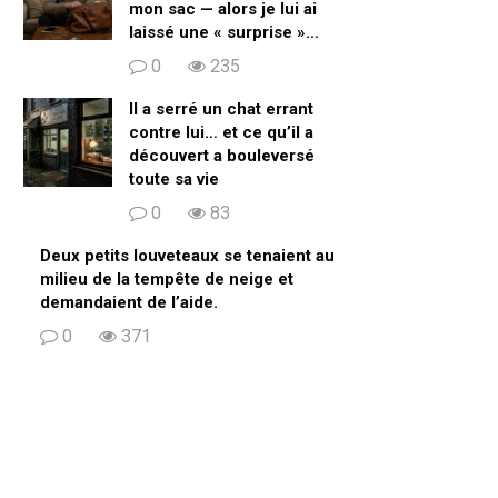
mon sac — alors je lui ai
laissé une « surprise »…
0
235
Il a serré un chat errant
contre lui… et ce qu’il a
découvert a bouleversé
toute sa vie
0
83
Deux petits louveteaux se tenaient au
milieu de la tempête de neige et
demandaient de l’aide.
0
371