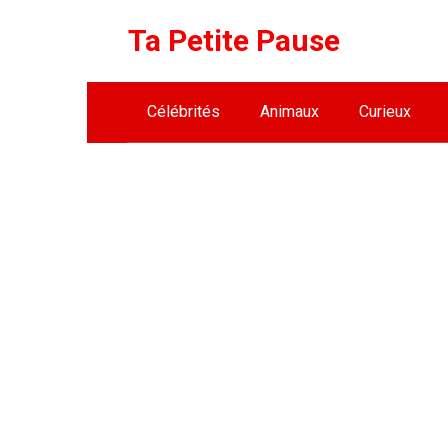
Skip
Ta Petite Pause
to
content
Célébrités
Animaux
Curieux