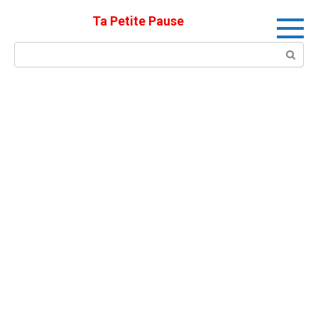
Skip
Ta Petite Pause
to
content
Search: