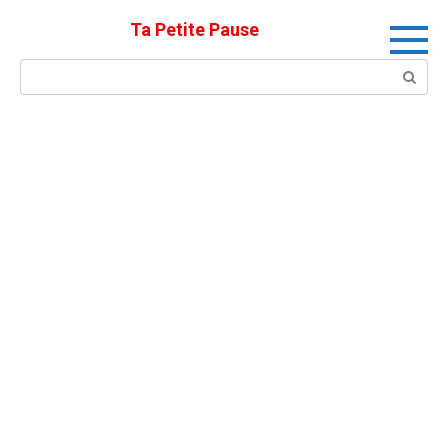
Skip
Ta Petite Pause
to
content
Search: