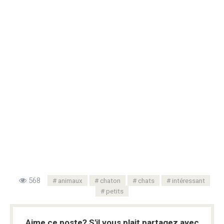
568
animaux
chaton
chats
intéressant
petits
Aime ce poste? S'il vous plait partagez avec