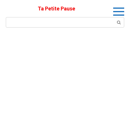
Skip
Ta Petite Pause
to
content
Search: