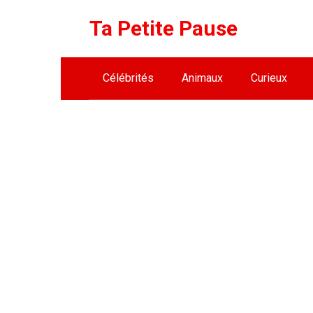
Skip
Ta Petite Pause
to
content
Célébrités
Animaux
Curieux