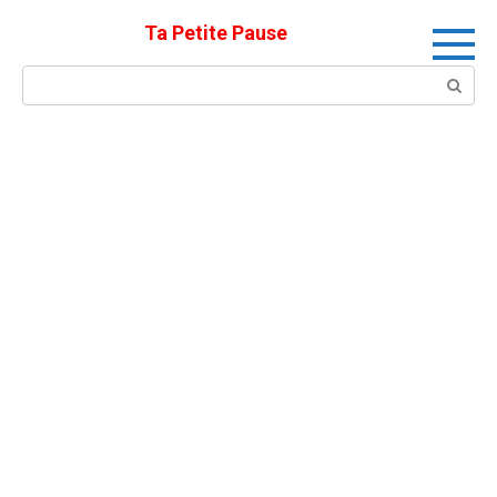
Skip
Ta Petite Pause
to
content
Search: