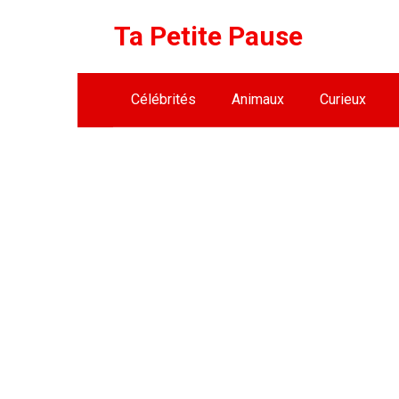
Skip
Ta Petite Pause
to
content
Célébrités
Animaux
Curieux