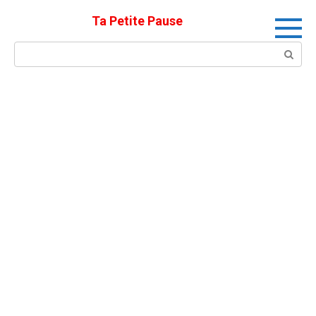
Skip
Ta Petite Pause
to
content
Search: