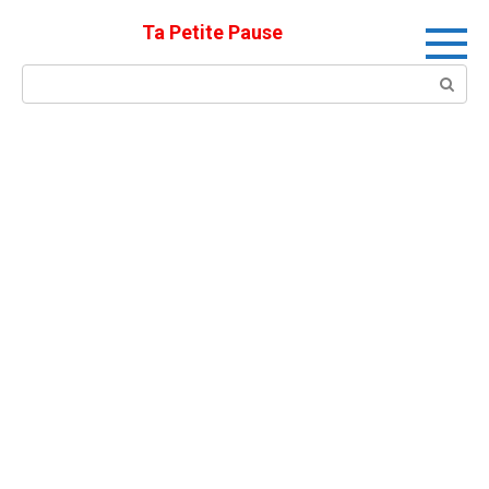
Skip
Ta Petite Pause
to
content
Search: