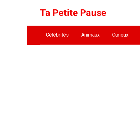
Skip
Ta Petite Pause
to
content
Célébrités
Animaux
Curieux