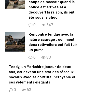
coups de masse : quand la
police est arrivée et a
découvert la raison, ils ont
été sous le choc
0
547
Rencontre tendue avec la
nature sauvage : comment
deux rottweilers ont fait fuir
un puma
0
83
Teddy, un Yorkshire joueur de deux
ans, est devenu une star des réseaux
sociaux avec sa coiffure incroyable et
ses vêtements élégants
0
63