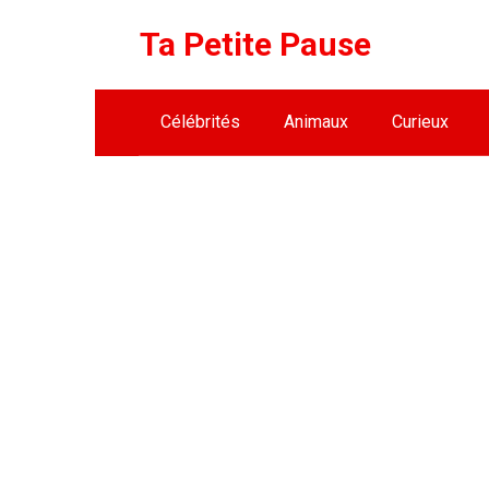
Skip
Ta Petite Pause
to
content
Célébrités
Animaux
Curieux