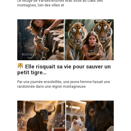
Le refuge de Val-des-Brumes était situé au cœur des
montagnes, loin des villes et
Animaux
0
656
Elle risquait sa vie pour sauver un
petit tigre…
Par une journée ensoleillée, une jeune femme faisait une
randonnée dans une région montagneuse