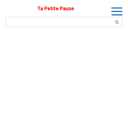
Skip
Ta Petite Pause
to
content
Search: