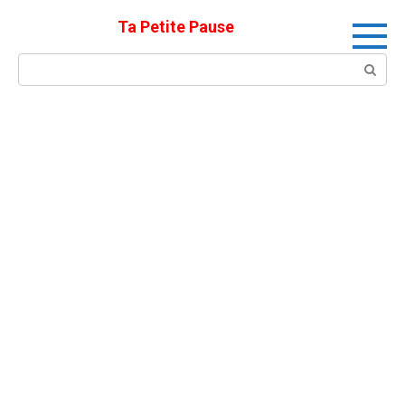
Skip
Ta Petite Pause
to
content
Search: