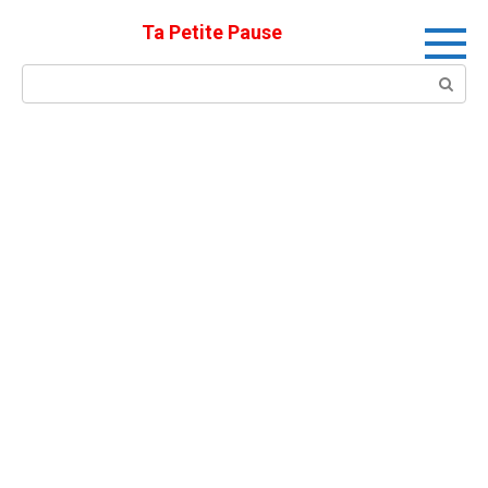
Skip
Ta Petite Pause
to
content
Search: