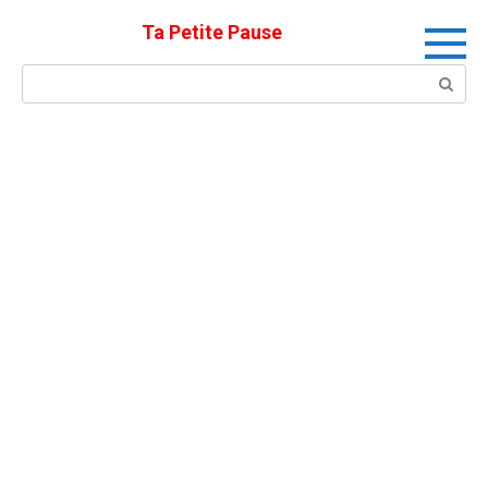
Skip
Ta Petite Pause
to
content
Search: