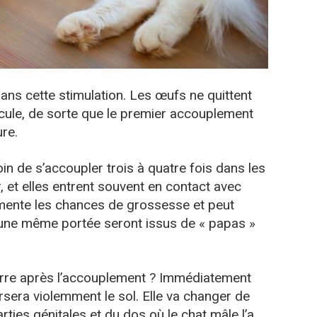
ns cette stimulation. Les œufs ne quittent
acule, de sorte que le premier accouplement
re.
n de s’accoupler trois à quatre fois dans les
, et elles entrent souvent en contact avec
gmente les chances de grossesse et peut
d’une même portée seront issus de « papas »
 terre après l’accouplement ? Immédiatement
rsera violemment le sol. Elle va changer de
rties génitales et du dos où le chat mâle l’a