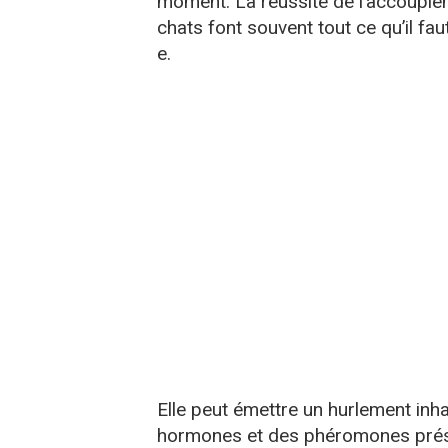
moment. La réussite de l’accouplem
chats font souvent tout ce qu’il fa
e.
Elle peut émettre un hurlement inh
hormones et des phéromones présen