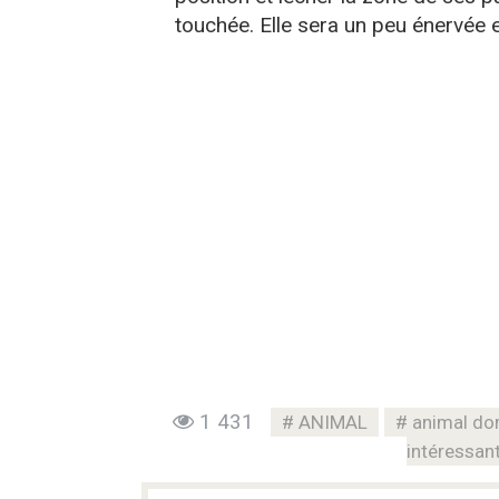
touchée. Elle sera un peu énervée e
1 431
ANIMAL
animal do
intéressan