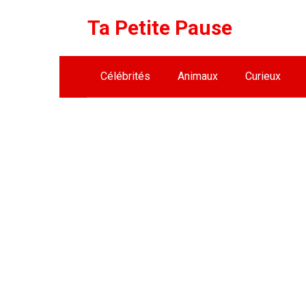
Skip
Ta Petite Pause
to
content
Célébrités
Animaux
Curieux