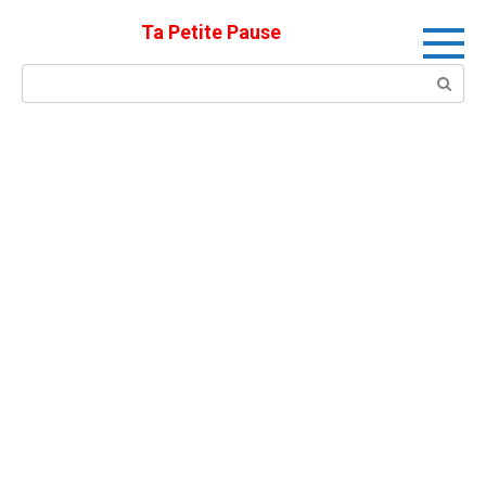
Skip
Ta Petite Pause
to
content
Search: