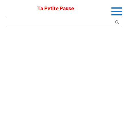
Skip
Ta Petite Pause
to
content
Search: