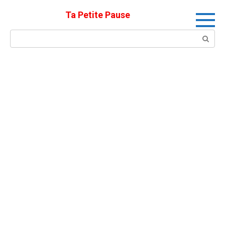
Skip
Ta Petite Pause
to
content
Search: