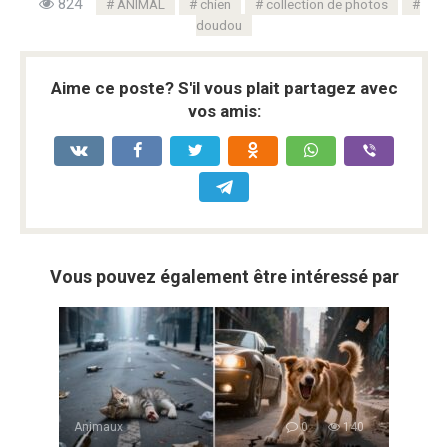
824
ANIMAL
chien
collection de photos
doudou
Aime ce poste? S'il vous plait partagez avec
vos amis:
Vous pouvez également être intéressé par
Animaux
0
140