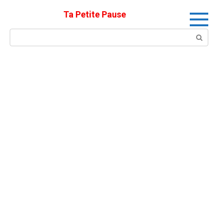
Skip
Ta Petite Pause
to
content
Search: