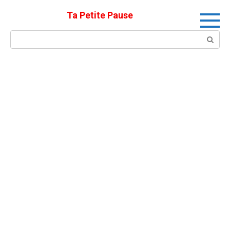
Skip
Ta Petite Pause
to
content
Search: