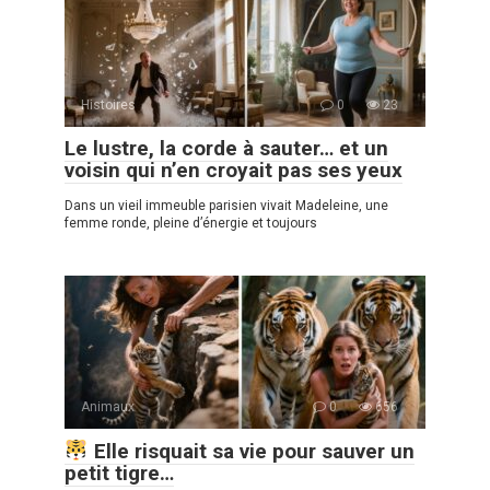
Histoires
0
23
Le lustre, la corde à sauter… et un
voisin qui n’en croyait pas ses yeux
Dans un vieil immeuble parisien vivait Madeleine, une
femme ronde, pleine d’énergie et toujours
Animaux
0
656
Elle risquait sa vie pour sauver un
petit tigre…