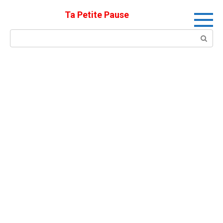
Skip
Ta Petite Pause
to
content
Search: