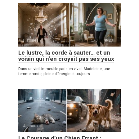
Histoires
0
23
Le lustre, la corde à sauter… et un
voisin qui n’en croyait pas ses yeux
Dans un vieil immeuble parisien vivait Madeleine, une
femme ronde, pleine d’énergie et toujours
Animaux
0
111
Le Courage d’un Chien Errant :