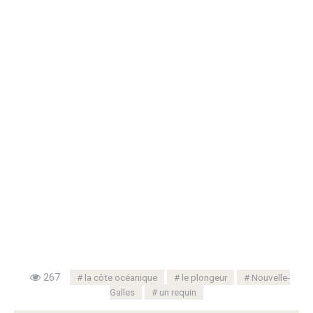
267
la côte océanique
le plongeur
Nouvelle-
Galles
un requin