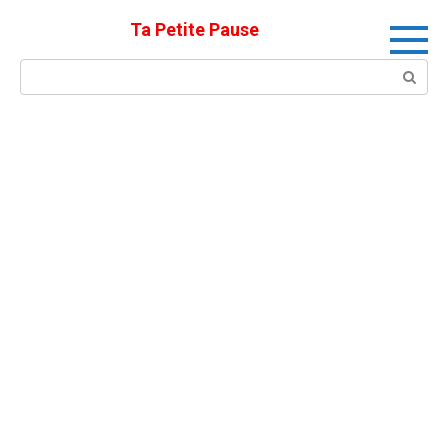
Skip
Ta Petite Pause
to
content
Search: