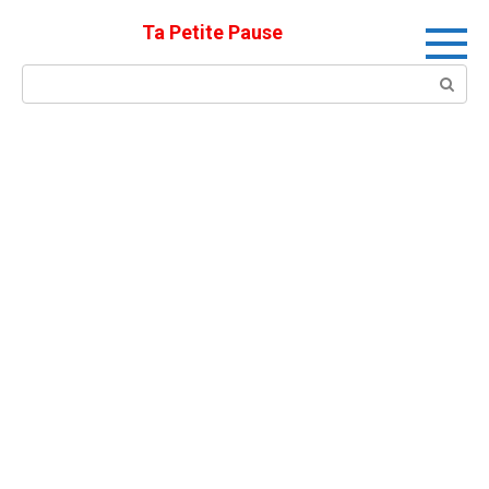
Skip
Ta Petite Pause
to
content
Search: