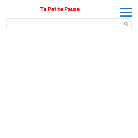
Skip
Ta Petite Pause
to
content
Search: