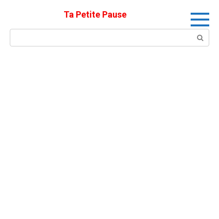
Skip
Ta Petite Pause
to
content
Search: