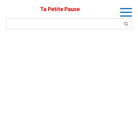
Skip
Ta Petite Pause
to
content
Search: