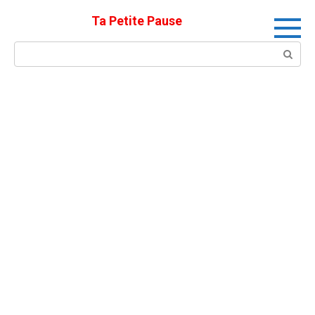
Skip
Ta Petite Pause
to
content
Search: