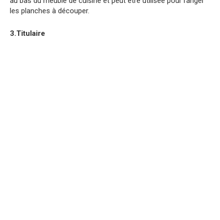
au bas du meuble de cuisine et peut être utilisée pour ranger
les planches à découper.
3.Titulaire