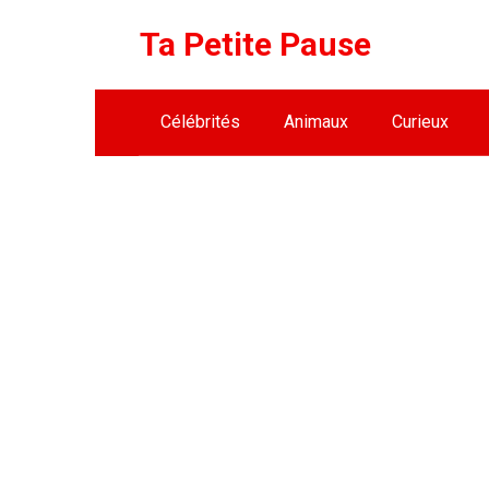
Skip
Ta Petite Pause
to
content
Célébrités
Animaux
Curieux